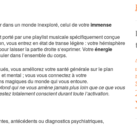
oga Lyon Jean Macé
e Roy - Lyon
r dans un monde inexploré, celui de votre
immense
ts
et porté par une playlist musicale spécifiquement conçue
an't load Google Maps correctly.
n, vous entrez en état de transe légère : votre hémisphère
ur laisser la partie droite s‘exprimer. Votre
énergie
OK
is website?
uler dans l’ensemble du corps.
oqués, vous améliorez votre santé générale sur le plan
p
 et mental ; vous vous connectez à votre
ns magiques du monde qui vous entoure.
profond qui ne vous amène jamais plus loin que ce que vous
estez totalement conscient durant toute l’activation.
tes, antécédents ou diagnostics psychiatriques,