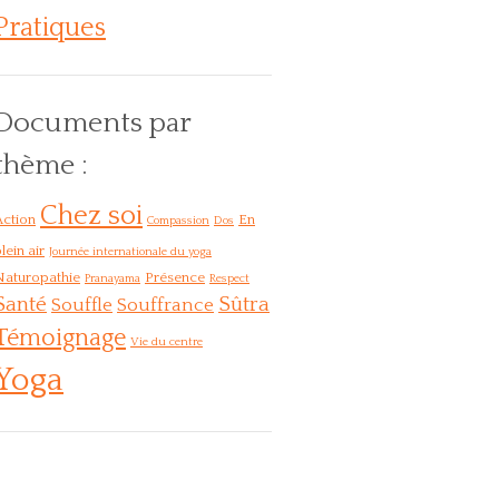
Pratiques
Documents par
thème :
Chez soi
Action
En
Compassion
Dos
lein air
Journée internationale du yoga
Naturopathie
Présence
Pranayama
Respect
Santé
Sûtra
Souffle
Souffrance
Témoignage
Vie du centre
Yoga