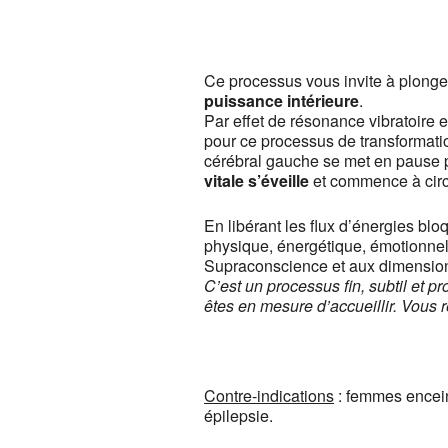
Centre de y
13, rue Camill
Ce processus vous invite à plonge
Voir Évènemen
puissance intérieure
.
Par effet de résonance vibratoire 
This page c
pour ce processus de transformatio
cérébral gauche se met en pause po
Do you own th
vitale s’éveille
et commence à circ
En libérant les flux d’énergies bl
physique, énergétique, émotionnel
Supraconscience et aux dimensio
C’est un processus fin, subtil et 
êtes en mesure d’accueillir. Vous r
Contre-indications
: femmes encein
épilepsie.