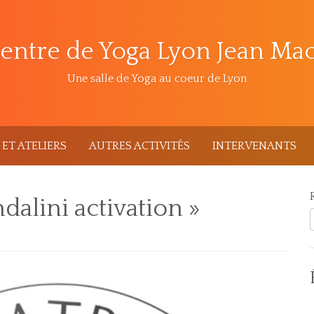
entre de Yoga Lyon Jean Ma
Une salle de Yoga au coeur de Lyon
ET ATELIERS
AUTRES ACTIVITÉS
INTERVENANTS
dalini activation »