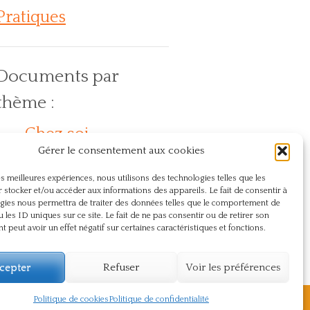
Pratiques
Documents par
thème :
Chez soi
Action
En
Compassion
Dos
Gérer le consentement aux cookies
lein air
Journée internationale du yoga
Naturopathie
Présence
Pranayama
Respect
les meilleures expériences, nous utilisons des technologies telles que les
Santé
Sûtra
Souffle
Souffrance
 stocker et/ou accéder aux informations des appareils. Le fait de consentir à
gies nous permettra de traiter des données telles que le comportement de
Témoignage
Vie du centre
u les ID uniques sur ce site. Le fait de ne pas consentir ou de retirer son
 peut avoir un effet négatif sur certaines caractéristiques et fonctions.
Yoga
cepter
Refuser
Voir les préférences
Politique de cookies
Politique de confidentialité