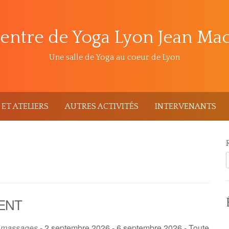
entre de Yoga Lyon Jean Ma
Une salle de Yoga au coeur de Lyon
ET ATELIERS
AUTRES ACTIVITÉS
INTERVENANTS
ENT
t massages
- 2 septembre 2026 - 6 septembre 2026 - Toute