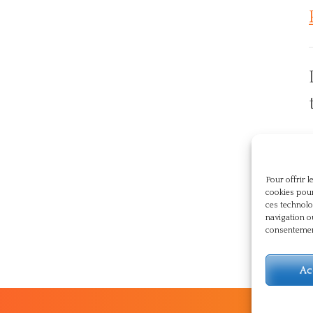
p
Pour offrir 
cookies pour
ces technolo
navigation o
consentement
Ac