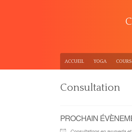
Skip
to
content
C
ACCUEIL
YOGA
COURS 
Consultation
PROCHAIN ÉVÈNEM
Consultations en ayurveda e