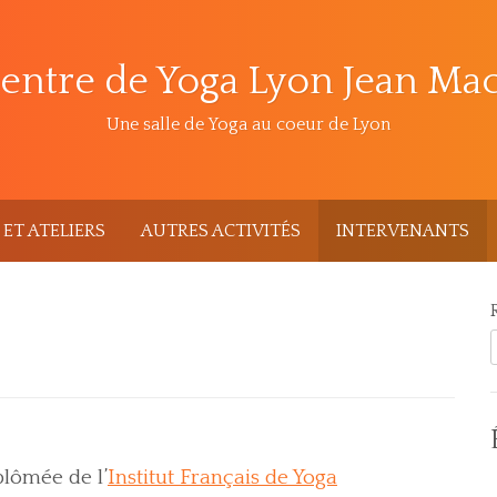
entre de Yoga Lyon Jean Ma
Une salle de Yoga au coeur de Lyon
ET ATELIERS
AUTRES ACTIVITÉS
INTERVENANTS
T
plômée de l’
Institut Français de Yoga