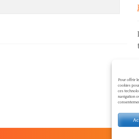
p
Pour offrir 
cookies pour
ces technolo
navigation o
consentement
Ac