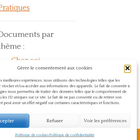
Pratiques
Documents par
thème :
Chez soi
Action
En
Compassion
Dos
Gérer le consentement aux cookies
lein air
Journée internationale du yoga
Naturopathie
Présence
Pranayama
Respect
les meilleures expériences, nous utilisons des technologies telles que les
Santé
Sûtra
Souffle
Souffrance
 stocker et/ou accéder aux informations des appareils. Le fait de consentir à
gies nous permettra de traiter des données telles que le comportement de
Témoignage
Vie du centre
u les ID uniques sur ce site. Le fait de ne pas consentir ou de retirer son
 peut avoir un effet négatif sur certaines caractéristiques et fonctions.
Yoga
cepter
Refuser
Voir les préférences
Politique de cookies
Politique de confidentialité