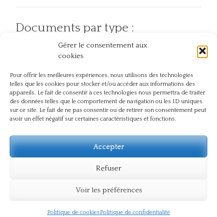
Documents par type :
Gérer le consentement aux
Articles
Pratiques
Atelier et événement
cookies
Pour offrir les meilleures expériences, nous utilisons des technologies
telles que les cookies pour stocker et/ou accéder aux informations des
Documents par thème :
appareils. Le fait de consentir à ces technologies nous permettra de traiter
des données telles que le comportement de navigation ou les ID uniques
sur ce site. Le fait de ne pas consentir ou de retirer son consentement peut
Chez soi
Action
En plein air
avoir un effet négatif sur certaines caractéristiques et fonctions.
Compassion
Dos
Journée
Naturopathie
Présence
internationale du yoga
Pranayama
Respect
Témoignage
Santé
Sûtra
Souffle
Souffrance
Accepter
Yoga
Vie du centre
Refuser
Voir les préférences
© Centre de Yoga Lyon Jean Macé
Politique de cookies
Politique de confidentialité