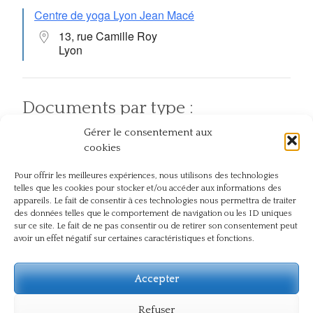
Centre de yoga Lyon Jean Macé
13, rue Camille Roy
Lyon
Documents par type :
Gérer le consentement aux
Articles
Pratiques
Atelier et événement
cookies
Pour offrir les meilleures expériences, nous utilisons des technologies
telles que les cookies pour stocker et/ou accéder aux informations des
Documents par thème :
appareils. Le fait de consentir à ces technologies nous permettra de traiter
des données telles que le comportement de navigation ou les ID uniques
sur ce site. Le fait de ne pas consentir ou de retirer son consentement peut
Chez soi
Action
En plein air
avoir un effet négatif sur certaines caractéristiques et fonctions.
Compassion
Dos
Journée
Naturopathie
Présence
internationale du yoga
Pranayama
Respect
Témoignage
Santé
Sûtra
Souffle
Souffrance
Accepter
Yoga
Vie du centre
Refuser