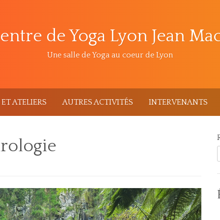
entre de Yoga Lyon Jean Ma
Une salle de Yoga au coeur de Lyon
ET ATELIERS
AUTRES ACTIVITÉS
INTERVENANTS
hrologie