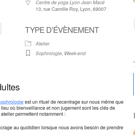
Centre de yoga Lyon Jean Macé
13, rue Camille Roy, Lyon, 69007
TYPE D’ÉVÈNEMENT
Calendrier Google
iCalendar
Atelier
Sophrologie
,
Week-end
oga Lyon Jean Macé
e Roy - Lyon
dultes
ts
an't load Google Maps correctly.
sophrologie
est un rituel de recentrage sur nous même que
lieu où bienveillance et non jugement sont les clés de
OK
is website?
 atelier permettent notamment :
 ancrage au quotidien lorsque nous avons besoin de prendre