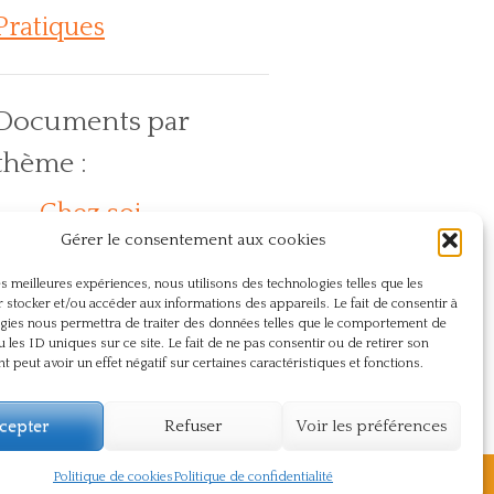
Pratiques
Documents par
thème :
Chez soi
Action
En
Compassion
Dos
Gérer le consentement aux cookies
lein air
Journée internationale du yoga
Naturopathie
Présence
Pranayama
Respect
les meilleures expériences, nous utilisons des technologies telles que les
Santé
Sûtra
Souffle
Souffrance
 stocker et/ou accéder aux informations des appareils. Le fait de consentir à
gies nous permettra de traiter des données telles que le comportement de
Témoignage
Vie du centre
u les ID uniques sur ce site. Le fait de ne pas consentir ou de retirer son
 peut avoir un effet négatif sur certaines caractéristiques et fonctions.
Yoga
cepter
Refuser
Voir les préférences
Politique de cookies
Politique de confidentialité