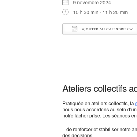
9 novembre 2024
10 h 30 min - 11 h 20 min
AJOUTER AU CALENDRIER
Télécharger ICS
Centre de y
13, rue Camill
Ateliers collectifs a
Voir Évènemen
This page c
Pratiquée en ateliers collectifs, la
nous nous accordons au sein d’un 
Do you own th
notre lâcher prise. Les séances en
– de renforcer et stabiliser notre
des décisions,