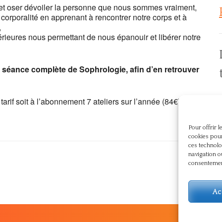
i et oser dévoiler la personne que nous sommes vraiment,
corporalité en apprenant à rencontrer notre corps et à
,
rieures nous permettant de nous épanouir et libérer notre
e séance complète de Sophrologie, afin d’en retrouver
 tarif soit à l’abonnement 7 ateliers sur l’année (84€), soit
p
Pour offrir 
cookies pour
ces technolo
navigation o
consentement
Ac