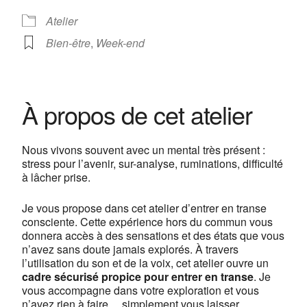
Atelier
Bien-être
,
Week-end
Centre de yoga Lyon Jean
Macé
13, rue Camille Roy - Lyon
À propos de cet atelier
Voir Évènements
This page can't load Google Maps correctly.
Nous vivons souvent avec un mental très présent :
stress pour l’avenir,
sur-analyse, ruminations,
difficulté
OK
Do you own this website?
à lâcher prise.
Je vous propose dans cet atelier d’entrer en transe
consciente. Cette expérience
hors du commun vous
donnera accès à des sensations et des états que vous
n’avez sans doute
jamais explorés.
À travers
l’utilisation du son et de la voix, cet atelier ouvre un
cadre sécurisé propice pour entrer en transe
. Je
vous accompagne dans votre exploration et vous
n’avez
rien à faire… simplement vous laisser