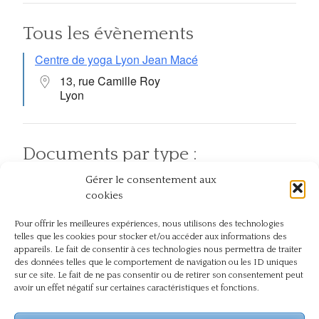
Tous les évènements
Centre de yoga Lyon Jean Macé
13, rue Camille Roy
Lyon
Documents par type :
Gérer le consentement aux
Articles
Pratiques
Atelier et événement
cookies
Pour offrir les meilleures expériences, nous utilisons des technologies
telles que les cookies pour stocker et/ou accéder aux informations des
Documents par thème :
appareils. Le fait de consentir à ces technologies nous permettra de traiter
des données telles que le comportement de navigation ou les ID uniques
sur ce site. Le fait de ne pas consentir ou de retirer son consentement peut
Chez soi
Action
En plein air
avoir un effet négatif sur certaines caractéristiques et fonctions.
Compassion
Dos
Journée
Naturopathie
Présence
internationale du yoga
Pranayama
Respect