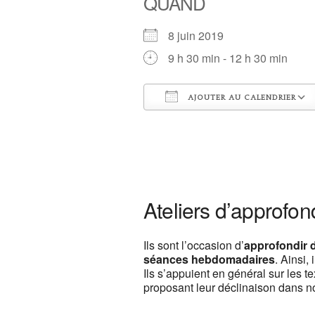
QUAND
8 juin 2019
9 h 30 min - 12 h 30 min
AJOUTER AU CALENDRIER
Télécharger ICS
Centre de y
13, rue Camill
Ateliers d’approfo
Voir Évènemen
This page c
Ils sont l’occasion d’
approfondir 
séances hebdomadaires
. Ainsi,
Do you own th
Ils s’appuient en général sur les t
proposant leur déclinaison dans n