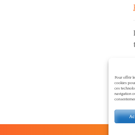
p
Pour offrir 
cookies pour
ces technolo
navigation o
consentement
Ac