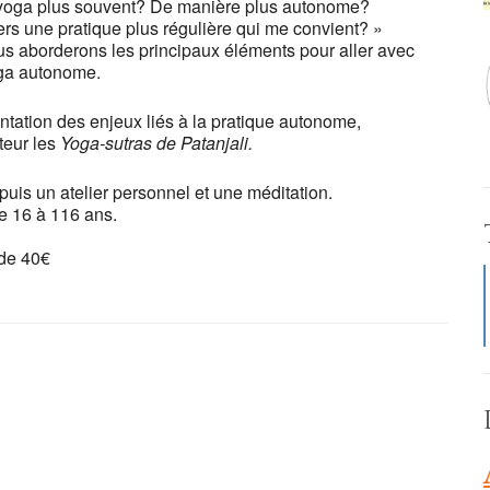
u yoga plus souvent? De manière plus autonome?
rs une pratique plus régulière qui me convient? »
us aborderons les principaux éléments pour aller avec
oga autonome.
tation des enjeux liés à la pratique autonome,
teur les
Yoga-sutras de Patanjali.
puis un atelier personnel et une méditation.
de 16 à 116 ans.
f de 40€