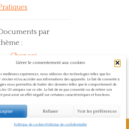
Pratiques
Documents par
thème :
Chez soi
Action
En
Compassion
Dos
Gérer le consentement aux cookies
lein air
Journée internationale du yoga
Naturopathie
Présence
Pranayama
Respect
les meilleures expériences, nous utilisons des technologies telles que les
Santé
Sûtra
Souffle
Souffrance
 stocker et/ou accéder aux informations des appareils. Le fait de consentir à
gies nous permettra de traiter des données telles que le comportement de
Témoignage
Vie du centre
u les ID uniques sur ce site. Le fait de ne pas consentir ou de retirer son
 peut avoir un effet négatif sur certaines caractéristiques et fonctions.
Yoga
cepter
Refuser
Voir les préférences
Politique de cookies
Politique de confidentialité