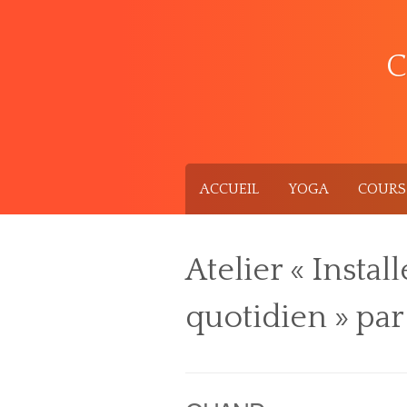
Skip
to
content
C
ACCUEIL
YOGA
COURS 
Atelier « Instal
quotidien » par