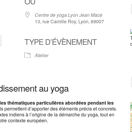
OÙ
Centre de yoga Lyon Jean Macé
13, rue Camille Roy, Lyon, 69007
TYPE D’ÉVÈNEMENT
Calendrier Google
iCalendar
Atelier
oga Lyon Jean Macé
e Roy - Lyon
ndissement au yoga
ts
an't load Google Maps correctly.
des thématiques particulières abordées pendant les
 ils permettent d’apporter des éléments précis et concrets.
OK
is website?
extes indiens à l’origine de la démarche du yoga, tout en
otre contexte européen.