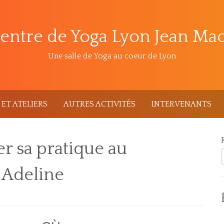
entre de Yoga Lyon Jean Ma
Une salle de Yoga au coeur de Lyon
ET ATELIERS
AUTRES ACTIVITÉS
INTERVENANTS
ler sa pratique au
 Adeline