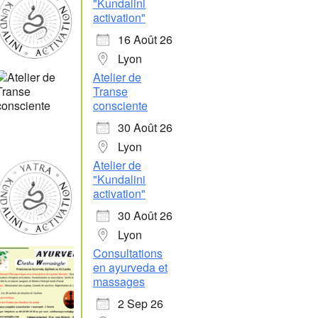
"Kundalini
activation"
16 Août 26
Lyon
Atelier de
Transe
consciente
Office 365
Outlook Live
30 Août 26
Lyon
Atelier de
"Kundalini
activation"
30 Août 26
Lyon
Consultations
en ayurveda et
massages
2 Sep 26