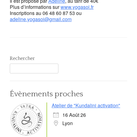
Il est proposé par
Adeline
, au tarif de 40€
Plus d’informations sur
www.yogasoi.fr
Inscriptions au
06 48 60 87 53
ou
adeline.yogasoi@gmail.com
Rechercher
Évènements proches
Atelier de "Kundalini activation"
16 Août 26
Lyon