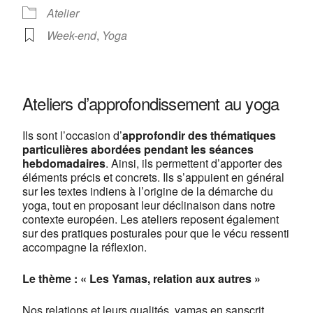
Atelier
Week-end
,
Yoga
Centre de yoga Lyon Jean
Macé
13, rue Camille Roy - Lyon
Ateliers d’approfondissement au yoga
Voir Évènements
This page can't load Google Maps correctly.
Ils sont l’occasion d’
approfondir des thématiques
particulières abordées pendant les séances
hebdomadaires
. Ainsi, ils permettent d’apporter des
OK
Do you own this website?
éléments précis et concrets. Ils s’appuient en général
sur les textes indiens à l’origine de la démarche du
yoga, tout en proposant leur déclinaison dans notre
contexte européen. Les ateliers reposent également
sur des pratiques posturales pour que le vécu ressenti
accompagne la réflexion.
Le thème : « Les Yamas, relation aux autres »
Nos relations et leurs qualités,
yamas
en sanscrit,