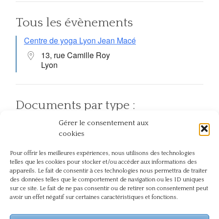
Tous les évènements
Centre de yoga Lyon Jean Macé
13, rue Camille Roy
Lyon
Documents par type :
Gérer le consentement aux
Articles
Pratiques
Atelier et événement
cookies
Pour offrir les meilleures expériences, nous utilisons des technologies
telles que les cookies pour stocker et/ou accéder aux informations des
Documents par thème :
appareils. Le fait de consentir à ces technologies nous permettra de traiter
des données telles que le comportement de navigation ou les ID uniques
sur ce site. Le fait de ne pas consentir ou de retirer son consentement peut
Chez soi
Action
En plein air
avoir un effet négatif sur certaines caractéristiques et fonctions.
Compassion
Dos
Journée
Naturopathie
Présence
internationale du yoga
Pranayama
Respect