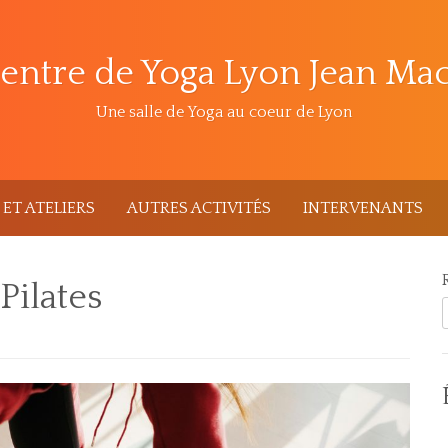
entre de Yoga Lyon Jean Ma
Une salle de Yoga au coeur de Lyon
ET ATELIERS
AUTRES ACTIVITÉS
INTERVENANTS
 Pilates