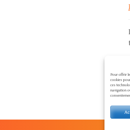
p
Pour offrir 
cookies pour
ces technolo
navigation o
consentement
Ac