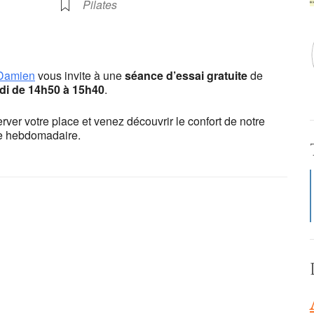
Pilates
oga Lyon Jean Macé
e Roy - Lyon
Damien
vous invite à une
séance d’essai gratuite
de
ts
di de 14h50 à 15h40
.
an't load Google Maps correctly.
rver votre place et venez découvrir le confort de notre
ue hebdomadaire.
OK
is website?