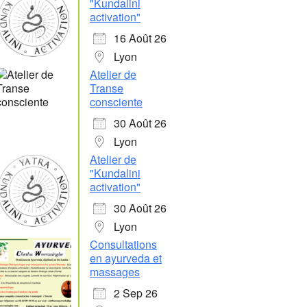
"Kundalini
activation"
16 Août 26
Lyon
Atelier de
Transe
consciente
30 Août 26
Lyon
Atelier de
"Kundalini
activation"
30 Août 26
Lyon
Consultations
en ayurveda et
massages
Office 365
Outlook Live
2 Sep 26