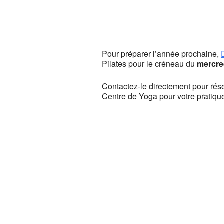
Centre de y
13, rue Camill
Pour préparer l’année prochaine,
Voir Évènemen
Pilates pour le créneau du
mercre
This page c
Contactez-le directement pour rése
Centre de Yoga pour votre pratiq
Do you own th