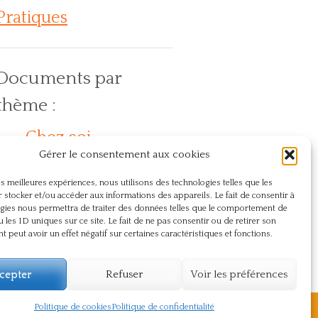
Pratiques
Documents par
thème :
Chez soi
Action
En
Compassion
Dos
Gérer le consentement aux cookies
lein air
Journée internationale du yoga
Naturopathie
Présence
Pranayama
Respect
les meilleures expériences, nous utilisons des technologies telles que les
Santé
Sûtra
Souffle
Souffrance
 stocker et/ou accéder aux informations des appareils. Le fait de consentir à
gies nous permettra de traiter des données telles que le comportement de
Témoignage
Vie du centre
u les ID uniques sur ce site. Le fait de ne pas consentir ou de retirer son
 peut avoir un effet négatif sur certaines caractéristiques et fonctions.
Yoga
cepter
Refuser
Voir les préférences
Politique de cookies
Politique de confidentialité