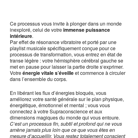
Centre de yoga Lyon Jean
Macé
13, rue Camille Roy - Lyon
Ce processus vous invite à plonger dans un monde
Voir Évènements
inexploré, celui de votre
immense puissance
intérieure
This page can't load Google Maps correctly.
.
Par effet de résonance vibratoire et porté par une
playlist musicale spécifiquement conçue pour ce
OK
Do you own this website?
processus de transformation, vous entrez en état de
transe légère : votre hémisphère cérébral gauche se
met en pause pour laisser la partie droite s‘exprimer.
Votre
énergie vitale s’éveille
et commence à circuler
dans l’ensemble du corps.
En libérant les flux d’énergies bloqués, vous
améliorez votre santé générale sur le plan physique,
énergétique, émotionnel et mental ; vous vous
connectez à votre Supraconscience et aux
dimensions magiques du monde qui vous entoure.
C’est un processus fin, subtil et profond qui ne vous
amène jamais plus loin que ce que vous êtes en
mesure d’accueillir. Vous restez totalement conscient