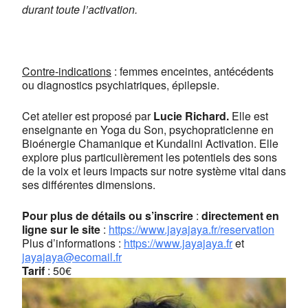
durant toute l’activation.
Contre-indications
: femmes enceintes, antécédents
ou diagnostics psychiatriques, épilepsie.
Cet atelier est proposé par
Lucie Richard.
Elle est
enseignante en Yoga du Son, psychopraticienne en
Bioénergie Chamanique et Kundalini Activation. Elle
explore plus particulièrement les potentiels des sons
de la voix et leurs impacts sur notre système vital dans
ses différentes dimensions.
Pour plus de détails ou s’inscrire
:
directement en
ligne sur le site
:
https://www.jayajaya.fr/reservation
Plus d’informations :
https://www.jayajaya.fr
et
jayajaya@ecomail.fr
Tarif
: 50€