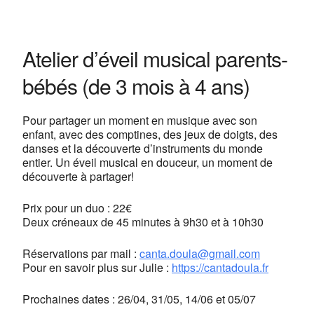
Centre de yoga Lyon Jean
Macé
13, rue Camille Roy - Lyon
Atelier d’éveil musical parents-
Voir Évènements
bébés (de 3 mois à 4 ans)
This page can't load Google Maps correctly.
OK
Do you own this website?
Pour partager un moment en musique avec son
enfant, avec des comptines, des jeux de doigts, des
danses et la découverte d’instruments du monde
entier. Un éveil musical en douceur, un moment de
découverte à partager!
Prix pour un duo : 22€
Deux créneaux de 45 minutes à 9h30 et à 10h30
Réservations par mail :
canta.doula@gmail.com
Pour en savoir plus sur Julie :
https://cantadoula.fr
Prochaines dates : 26/04, 31/05, 14/06 et 05/07