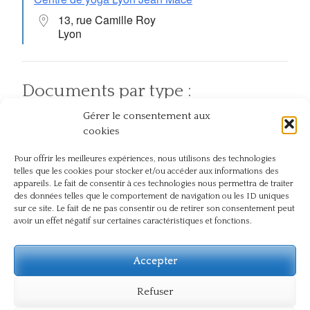
13, rue Camille Roy
Lyon
Documents par type :
Gérer le consentement aux
Articles
Pratiques
Atelier et événement
cookies
Pour offrir les meilleures expériences, nous utilisons des technologies
telles que les cookies pour stocker et/ou accéder aux informations des
Documents par thème :
appareils. Le fait de consentir à ces technologies nous permettra de traiter
des données telles que le comportement de navigation ou les ID uniques
sur ce site. Le fait de ne pas consentir ou de retirer son consentement peut
Chez soi
Action
En plein air
avoir un effet négatif sur certaines caractéristiques et fonctions.
Compassion
Dos
Journée
Naturopathie
Présence
internationale du yoga
Pranayama
Respect
Témoignage
Santé
Sûtra
Souffle
Souffrance
Accepter
Yoga
Vie du centre
Refuser