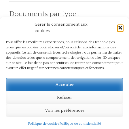
Documents par type :
Gérer le consentement aux
Articles
Pratiques
Atelier et événement
cookies
Pour offrir les meilleures expériences, nous utilisons des technologies
telles que les cookies pour stocker et/ou accéder aux informations des
Documents par thème :
appareils. Le fait de consentir à ces technologies nous permettra de traiter
des données telles que le comportement de navigation ou les ID uniques
sur ce site. Le fait de ne pas consentir ou de retirer son consentement peut
Chez soi
Action
En plein air
avoir un effet négatif sur certaines caractéristiques et fonctions.
Compassion
Dos
Journée
Naturopathie
Présence
internationale du yoga
Pranayama
Respect
Témoignage
Santé
Sûtra
Souffle
Souffrance
Accepter
Yoga
Vie du centre
Refuser
Voir les préférences
© Centre de Yoga Lyon Jean Macé
Politique de cookies
Politique de confidentialité