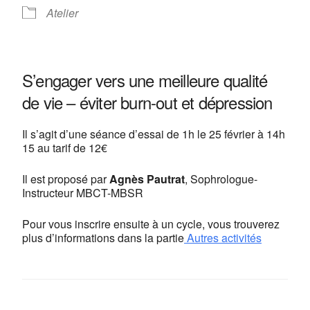
Atelier
Centre de yoga Lyon Jean
Macé
13, rue Camille Roy - Lyon
S’engager vers une meilleure qualité
Voir Évènements
de vie – éviter burn-out et dépression
This page can't load Google Maps correctly.
Il s’agit d’une séance d’essai de 1h le 25 février à 14h
OK
Do you own this website?
15 au tarif de 12€
Il est proposé par
Agnès Pautrat
, Sophrologue-
Instructeur MBCT-MBSR
Pour vous inscrire ensuite à un cycle, vous trouverez
plus d’informations dans la partie
Autres activités