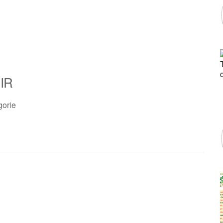
IR
gorie