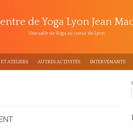
entre de Yoga Lyon Jean Ma
Une salle de Yoga au coeur de Lyon
ET ATELIERS
AUTRES ACTIVITÉS
INTERVENANTS
ENT