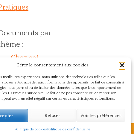
Pratiques
Documents par
thème :
Chez soi
Action
En
Compassion
Dos
Gérer le consentement aux cookies
lein air
Journée internationale du yoga
Naturopathie
Présence
Pranayama
Respect
les meilleures expériences, nous utilisons des technologies telles que les
Santé
Sûtra
Souffle
Souffrance
 stocker et/ou accéder aux informations des appareils. Le fait de consentir à
gies nous permettra de traiter des données telles que le comportement de
Témoignage
Vie du centre
u les ID uniques sur ce site. Le fait de ne pas consentir ou de retirer son
 peut avoir un effet négatif sur certaines caractéristiques et fonctions.
Yoga
cepter
Refuser
Voir les préférences
Politique de cookies
Politique de confidentialité