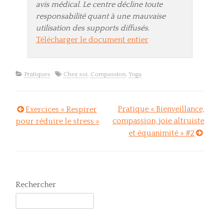
avis médical. Le centre décline toute
responsabilité quant à une mauvaise
utilisation des supports diffusés.
Télécharger le document entier
Pratiques
Chez soi
,
Compassion
,
Yoga
Pratique « Bienveillance,
Exercices « Respirer
Navigation
compassion, joie altruiste
pour réduire le stress »
et équanimité » #2
de
l’article
Rechercher