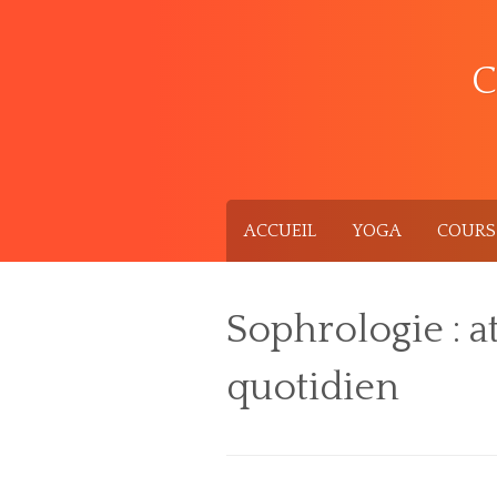
Skip
to
content
C
ACCUEIL
YOGA
COURS 
Sophrologie : a
quotidien