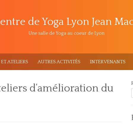
entre de Yoga Lyon Jean Ma
Une salle de Yoga au coeur de Lyon
ET ATELIERS
AUTRES ACTIVITÉS
INTERVENANTS
teliers d’amélioration du