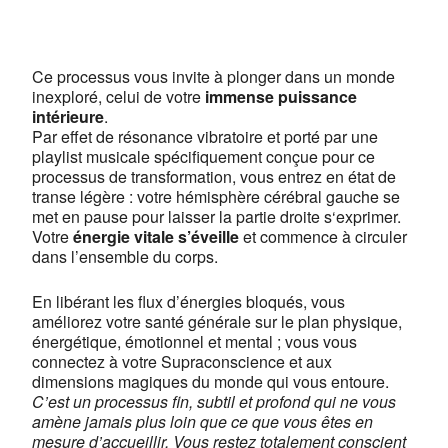
Centre de yoga Lyon Jean
Macé
13, rue Camille Roy - Lyon
Ce processus vous invite à plonger dans un monde
Voir Évènements
inexploré, celui de votre
immense puissance
intérieure
This page can't load Google Maps correctly.
.
Par effet de résonance vibratoire et porté par une
playlist musicale spécifiquement conçue pour ce
OK
Do you own this website?
processus de transformation, vous entrez en état de
transe légère : votre hémisphère cérébral gauche se
met en pause pour laisser la partie droite s‘exprimer.
Votre
énergie vitale s’éveille
et commence à circuler
dans l’ensemble du corps.
En libérant les flux d’énergies bloqués, vous
améliorez votre santé générale sur le plan physique,
énergétique, émotionnel et mental ; vous vous
connectez à votre Supraconscience et aux
dimensions magiques du monde qui vous entoure.
C’est un processus fin, subtil et profond qui ne vous
amène jamais plus loin que ce que vous êtes en
mesure d’accueillir. Vous restez totalement conscient