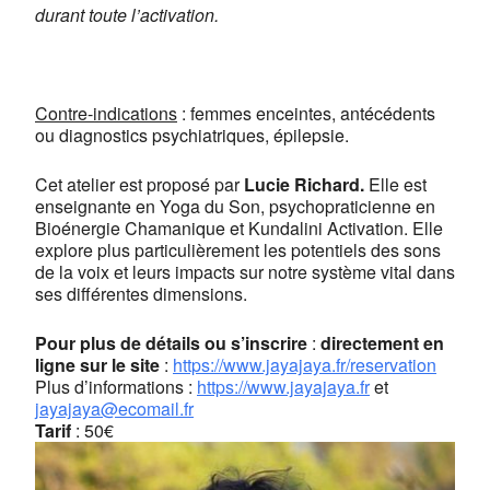
durant toute l’activation.
Contre-indications
: femmes enceintes, antécédents
ou diagnostics psychiatriques, épilepsie.
Cet atelier est proposé par
Lucie Richard.
Elle est
enseignante en Yoga du Son, psychopraticienne en
Bioénergie Chamanique et Kundalini Activation. Elle
explore plus particulièrement les potentiels des sons
de la voix et leurs impacts sur notre système vital dans
ses différentes dimensions.
Pour plus de détails ou s’inscrire
:
directement en
ligne sur le site
:
https://www.jayajaya.fr/reservation
Plus d’informations :
https://www.jayajaya.fr
et
jayajaya@ecomail.fr
Tarif
: 50€