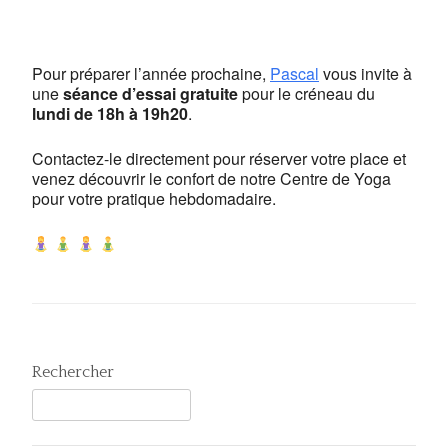
Centre de yoga Lyon Jean
Macé
13, rue Camille Roy - Lyon
Pour préparer l’année prochaine,
Pascal
vous invite à
Voir Évènements
une
séance d’essai gratuite
pour le créneau du
lundi de 18h à 19h20
This page can't load Google Maps correctly.
.
Contactez-le directement pour réserver votre place et
OK
Do you own this website?
venez découvrir le confort de notre Centre de Yoga
pour votre pratique hebdomadaire.
Rechercher