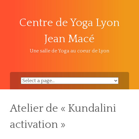
Skip
to
content
Centre de Yoga Lyon
Jean Macé
Une salle de Yoga au coeur de Lyon
Atelier de « Kundalini
activation »