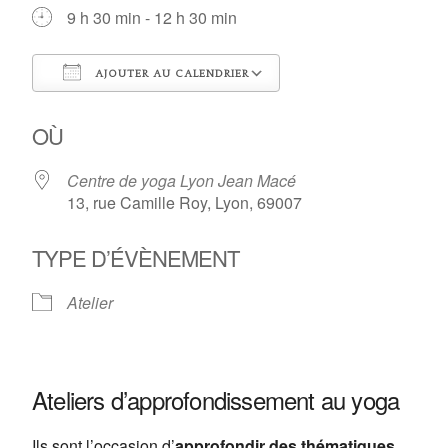
9 h 30 min - 12 h 30 min
AJOUTER AU CALENDRIER
Télécharger ICS
Calendrier Google
OÙ
Centre de yoga Lyon Jean Macé
13, rue Camille Roy, Lyon, 69007
TYPE D’ÉVÈNEMENT
Atelier
Centre de yoga Lyon Jean
Macé
13, rue Camille Roy - Lyon
Ateliers d’approfondissement au yoga
Voir Évènements
This page can't load Google Maps correctly.
Ils sont l’occasion d’
approfondir des thématiques