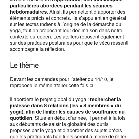
particulières abordées pendant les séances
hebdomadaires
. Ainsi, ils permettent d’apporter des
OK
Do you own this website?
éléments précis et concrets. Ils s’appuient en général
sur les textes indiens à l’origine de la démarche du
yoga, tout en proposant leur déclinaison dans notre
contexte européen. Les ateliers reposent également
sur des pratiques posturales pour que le vécu ressenti
accompagne la réflexion.
Le thème
Devant les demandes pour l’atelier du 14/10, je
repropose le même atelier cette fois-ci.
Il abordera le projet global du yoga :
rechercher la
justesse dans 8 relations (les « 8 membres » du
yoga), afin de limiter les causes de souffrance au
quotidien
. Situé en début d’année, il permet à la fois
aux débutants de saisir la globalité des outils
proposés par le yoga et d’aborder des sujets précis
que les pratiquants habituels seront à même de relier