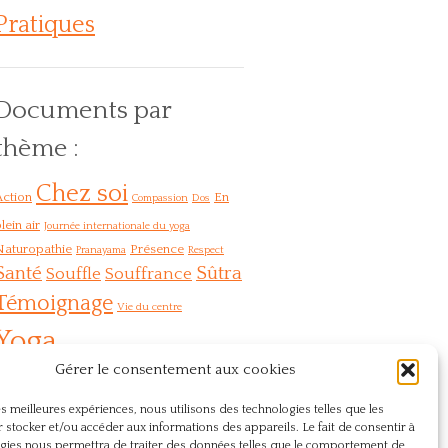
Pratiques
Documents par
thème :
Chez soi
Action
En
Compassion
Dos
lein air
Journée internationale du yoga
Naturopathie
Présence
Pranayama
Respect
Santé
Sûtra
Souffle
Souffrance
Témoignage
Vie du centre
Yoga
Gérer le consentement aux cookies
les meilleures expériences, nous utilisons des technologies telles que les
 stocker et/ou accéder aux informations des appareils. Le fait de consentir à
gies nous permettra de traiter des données telles que le comportement de