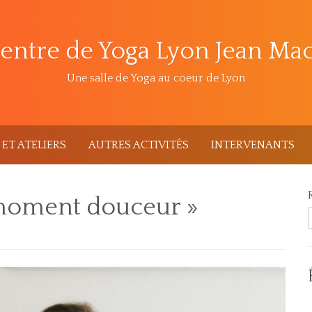
entre de Yoga Lyon Jean Ma
Une salle de Yoga au coeur de Lyon
ET ATELIERS
AUTRES ACTIVITÉS
INTERVENANTS
 moment douceur »