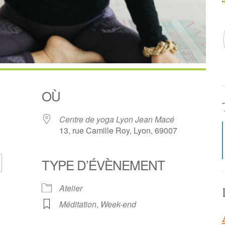
OÙ
Centre de yoga Lyon Jean Macé
13, rue Camille Roy, Lyon, 69007
TYPE D’ÉVÈNEMENT
Calendrier Google
iCalendar
Atelier
Méditation
,
Week-end