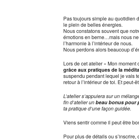
Centre de y
13, rue Camill
Pas toujours simple au quotidien d
Voir Évènemen
le plein de belles énergies.
Nous constatons souvent que notre
This page c
émotions en berne…mais nous ne sa
l’harmonie à l’intérieur de nous.
Do you own th
Nous perdons alors beaucoup d’éner
Lors de cet atelier « Mon moment d
grâce aux pratiques de la médita
suspendu pendant lequel je vais t
retour à l’intérieur de toi. Et peut
L’atelier s’appuiera sur un mélang
fin d’atelier un
beau bonus pour p
ta pratique d’une façon guidée.
Viens sentir comme il peut être bon 
Pour plus de détails ou s’inscrire,