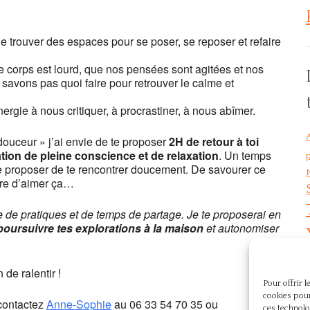
oga Lyon Jean Macé
e Roy - Lyon
e trouver des espaces pour se poser, se reposer et refaire
ts
 corps est lourd, que nos pensées sont agitées et nos
an't load Google Maps correctly.
vons pas quoi faire pour retrouver le calme et
OK
is website?
gie à nous critiquer, à procrastiner, à nous abîmer.
ouceur » j’ai envie de te proposer
2H de retour à toi
tion de pleine conscience et de relaxation
. Un temps
p
e proposer de te rencontrer doucement. De savourer ce
-être d’aimer ça…
e de pratiques et de temps de partage. Je te proposerai en
oursuivre tes explorations à la maison
et autonomiser
de ralentir !
Pour offrir 
cookies pour
 contactez
Anne-Sophie
au
06 33 54 70 35
ou
ces technolo