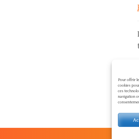
p
Pour offrir 
cookies pour
ces technolo
navigation o
consentement
Ac