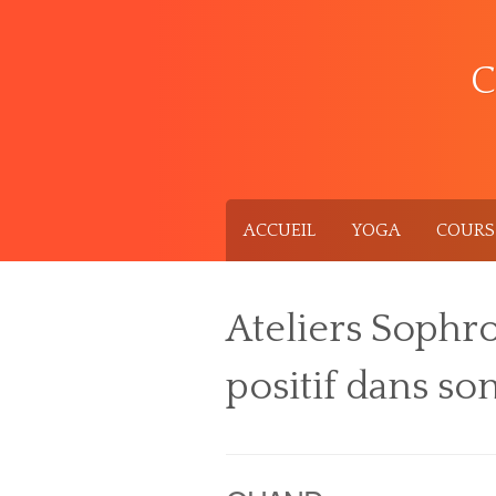
Skip
to
content
C
ACCUEIL
YOGA
COURS 
Ateliers Sophr
positif dans son