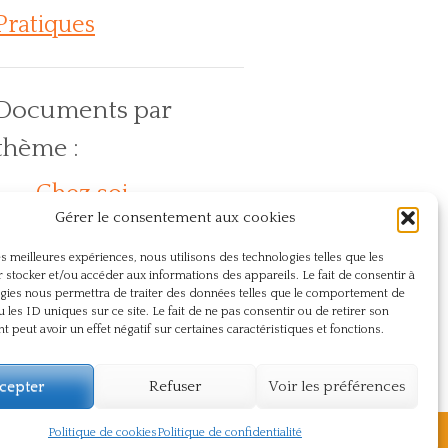
Pratiques
Documents par
thème :
Chez soi
Action
En
Compassion
Dos
Gérer le consentement aux cookies
lein air
Journée internationale du yoga
Naturopathie
Présence
Pranayama
Respect
les meilleures expériences, nous utilisons des technologies telles que les
Santé
Sûtra
Souffle
Souffrance
 stocker et/ou accéder aux informations des appareils. Le fait de consentir à
gies nous permettra de traiter des données telles que le comportement de
Témoignage
Vie du centre
u les ID uniques sur ce site. Le fait de ne pas consentir ou de retirer son
 peut avoir un effet négatif sur certaines caractéristiques et fonctions.
Yoga
cepter
Refuser
Voir les préférences
Politique de cookies
Politique de confidentialité