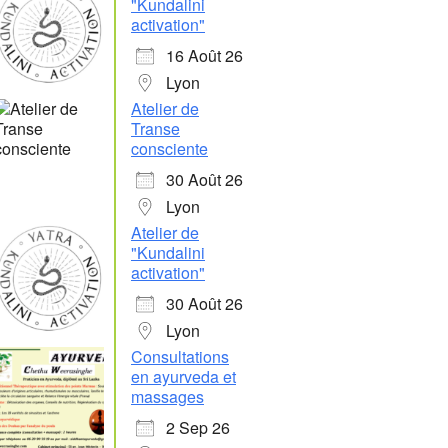
"Kundalini
activation"
16 Août 26
Lyon
Atelier de
Transe
consciente
Office 365
Outlook Live
30 Août 26
Lyon
Atelier de
"Kundalini
activation"
30 Août 26
Lyon
Consultations
en ayurveda et
massages
2 Sep 26