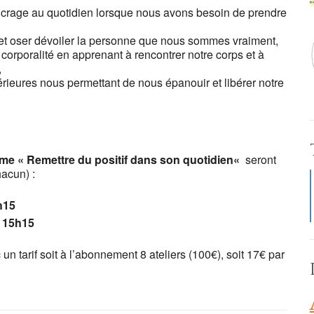
 ancrage au quotidien lorsque nous avons besoin de prendre
i et oser dévoiler la personne que nous sommes vraiment,
corporalité en apprenant à rencontrer notre corps et à
,
rieures nous permettant de nous épanouir et libérer notre
ème « Re
mettre du positif dans son quotidien
«
seront
acun) :
h15
 15h15
 un tarif soit à l’abonnement 8 ateliers (100€), soit 17€ par