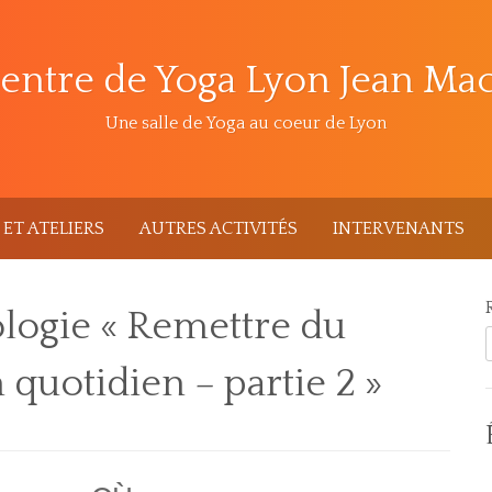
entre de Yoga Lyon Jean Ma
Une salle de Yoga au coeur de Lyon
ET ATELIERS
AUTRES ACTIVITÉS
INTERVENANTS
ologie « Remettre du
 quotidien – partie 2 »