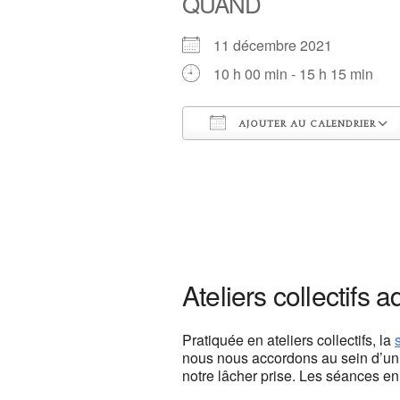
QUAND
11 décembre 2021
10 h 00 min - 15 h 15 min
AJOUTER AU CALENDRIER
Télécharger ICS
Centre de y
13, rue Camill
Ateliers collectifs a
Voir Évènemen
This page c
Pratiquée en ateliers collectifs, la
nous nous accordons au sein d’un 
Do you own th
notre lâcher prise. Les séances en