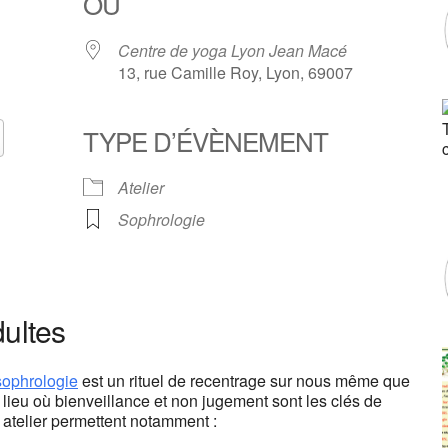
OÙ
Centre de yoga Lyon Jean Macé
13, rue Camille Roy, Lyon, 69007
TYPE D’ÉVÈNEMENT
Calendrier Google
iCalendar
Atelier
Sophrologie
oga Lyon Jean Macé
e Roy - Lyon
dultes
ts
an't load Google Maps correctly.
sophrologie
est un rituel de recentrage sur nous même que
lieu où bienveillance et non jugement sont les clés de
OK
is website?
 atelier permettent notamment :