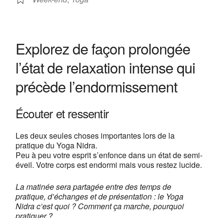
Centre de yoga Lyon Jean
Macé
13, rue Camille Roy - Lyon
Explorez de façon prolongée
Voir Évènements
l’état de relaxation intense qui
This page can't load Google Maps correctly.
précède l’endormissement
OK
Do you own this website?
Écouter et ressentir
Les deux seules choses importantes lors de la
pratique du Yoga Nidra.
Peu à peu votre esprit s’enfonce dans un état de semi-
éveil. Votre corps est endormi mais vous restez lucide.
La matinée sera partagée entre des temps de
pratique, d’échanges et de présentation : le Yoga
Nidra c’est quoi ? Comment ça marche, pourquoi
pratiquer ?