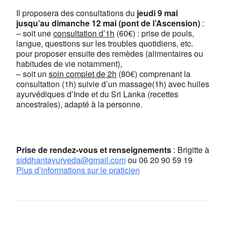
Il proposera des consultations du
jeudi 9 mai
jusqu’au dimanche 12 mai (pont de l’Ascension)
:
OK
Do you own this website?
– soit une
consultation d’1h
(60€) : prise de pouls,
langue, questions sur les troubles quotidiens, etc.
pour proposer ensuite des remèdes (alimentaires ou
habitudes de vie notamment),
– soit un
soin complet de 2h
(80€) comprenant la
consultation (1h) suivie d’un massage(1h) avec huiles
ayurvédiques d’Inde et du Sri Lanka (recettes
ancestrales), adapté à la personne.
Prise de rendez-vous et renseignements
: Brigitte à
siddhantayurveda@gmail.com
ou
06 20 90 59 19
Plus d’informations sur le praticien