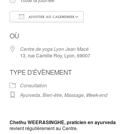
Toute la journée
AJOUTER AU CALENDRIER
Télécharger ICS
Calendrier Google
OÙ
Centre de yoga Lyon Jean Macé
13, rue Camille Roy, Lyon, 69007
TYPE D’ÉVÈNEMENT
Consultation
Ayurveda
,
Bien-être
,
Massage
,
Week-end
Centre de yoga Lyon Jean
Macé
13, rue Camille Roy - Lyon
Chethu WEERASINGHE, praticien en ayurveda
Voir Évènements
revient régulièrement au Centre.
This page can't load Google Maps correctly.